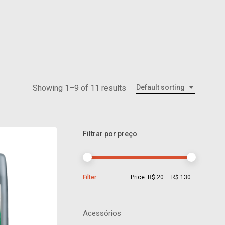
Menu
Showing 1–9 of 11 results
Default sorting
Filtrar por preço
Min
Max
Filter
Price:
R$ 20
—
R$ 130
price
price
Acessórios