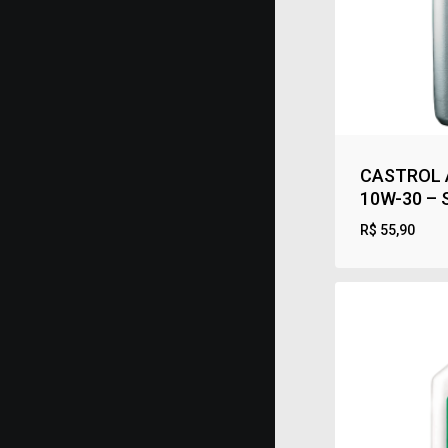
CASTROL 
10W-30 –
R$
55,90
R$
55,90